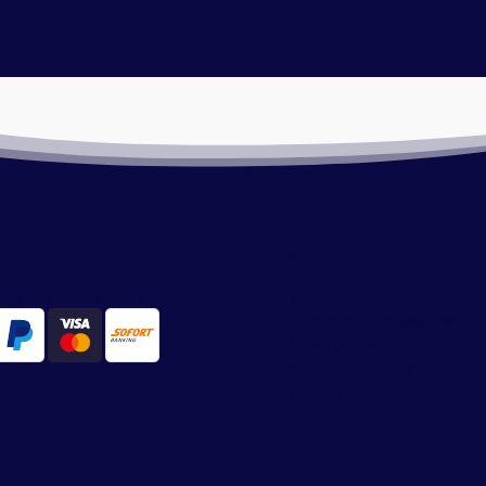
lmethoden
Onze service
ilig en snel via iDeal
Retourneren
Algemene voorwaarden
Bezorgen en afhalen
Betaalmethoden
Privacy