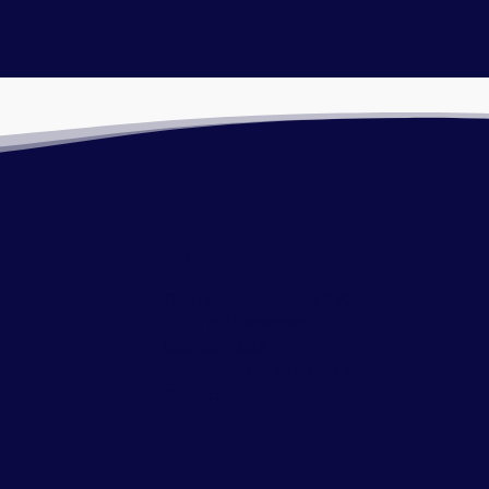
Vrijheid Watersport
Oud Loosdrechtsedijk 190
1231 NG Loosdrecht
035-5821086
WhatsApp:
06-11403619
Contact