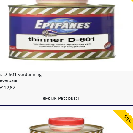
es D-601 Verdunning
leverbaar
€ 12,87
BEKIJK PRODUCT
10%