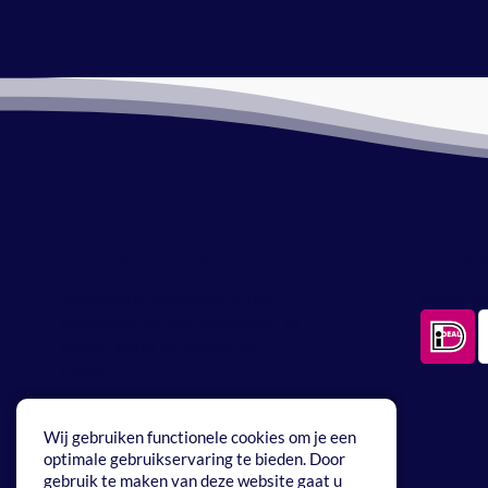
Bestellen en verzenden
Betaa
Bestellen en verzenden is heel
Betaal ve
eenvoudig via onze webwinkel. Je
pakket wordt verstuurd met
PostNL.
Wij gebruiken functionele cookies om je een
optimale gebruikservaring te bieden. Door
gebruik te maken van deze website gaat u