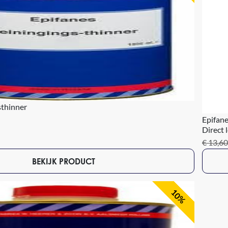
sthinner
Epifan
Direct 
€ 13,60
BEKIJK PRODUCT
10%