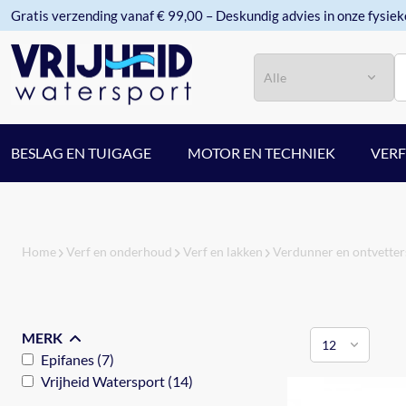
Gratis verzending vanaf € 99,00 – Deskundig advies in onze fysiek
Categorie
Zoeken
BESLAG EN TUIGAGE
MOTOR EN TECHNIEK
VER
Home
Verf en onderhoud
Verf en lakken
Verdunner en ontvetter
MERK
Epifanes (7)
Vrijheid Watersport (14)