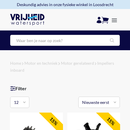
Deskundig advies in onze fysieke winkel in Loosdrecht
Zoeken
Home
Motor en techniek
Motor gerelateerd
Impellers
inboard
Filter
15%
15%