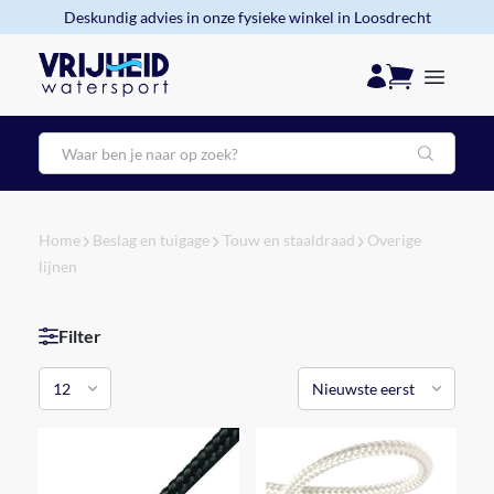
Deskundig advies in onze fysieke winkel in Loosdrecht
Zoeken
Home
Beslag en tuigage
Touw en staaldraad
Overige
lijnen
Filter