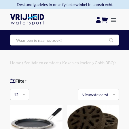
Deskundig advies in onze fysieke winkel in Loosdrecht
Zoeken
Home
Sanitair en comfort
Koken en koelen
Cobb BBQ's
Filter