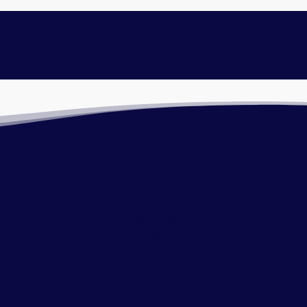
Vrijheid Watersport
Oud Loosdrechtsedijk 190
1231 NG Loosdrecht
035-5821086
WhatsApp:
06-11403619
Contact