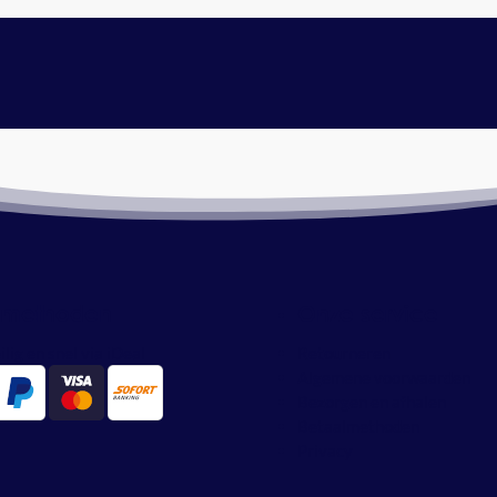
lmethoden
Onze service
ilig en snel via iDeal
Retourneren
Algemene voorwaarden
Bezorgen en afhalen
Betaalmethoden
Privacy