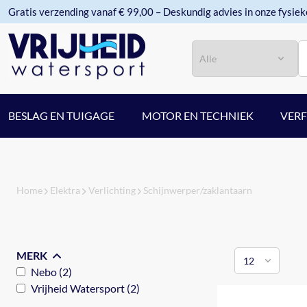
Gratis verzending vanaf € 99,00 – Deskundig advies in onze fysiek
Categorie
Zoeken
BESLAG EN TUIGAGE
MOTOR EN TECHNIEK
VER
Home
Elektra
Verlichting
Schijnwerper/zaklantaarn
MERK
Nebo (2)
Vrijheid Watersport (2)