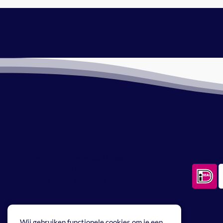
Bestellen en verzenden
Betaa
Bestellen en verzenden is heel
Betaal ve
eenvoudig via onze webwinkel. Je
pakket wordt verstuurd met
PostNL.
Wij gebruiken functionele cookies om je een