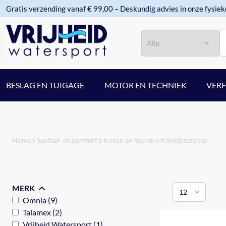
Gratis verzending vanaf € 99,00 – Deskundig advies in onze fysiek
Categorie
Zoeken
BESLAG EN TUIGAGE
MOTOR EN TECHNIEK
VER
Home
Sanitair en comfort
Koken en koelen
Kooktoestellen
MERK
Omnia (9)
Talamex (2)
Vrijheid Watersport (1)