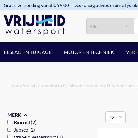
Gratis verzending vanaf € 99,00 – Deskundig advies in onze fysiek
Categorie
Zoeken
BESLAG EN TUIGAGE
MOTOR EN TECHNIEK
VER
Home
Sanitair en comfort
Drinkwatersystemen
Filters en conse
MERK
Biocool (2)
Jabsco (2)
Vrijheid Watersport (1)