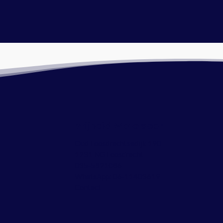
Vrijheid Watersport
Oud Loosdrechtsedijk 190
1231 NG Loosdrecht
035-5821086
WhatsApp:
06-11403619
Contact