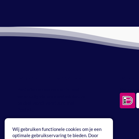
Bestellen en verzenden
Betaa
Bestellen en verzenden is heel
Betaal ve
eenvoudig via onze webwinkel. Je
pakket wordt verstuurd met
PostNL.
Wij gebruiken functionele cookies om je een
optimale gebruikservaring te bieden. Door