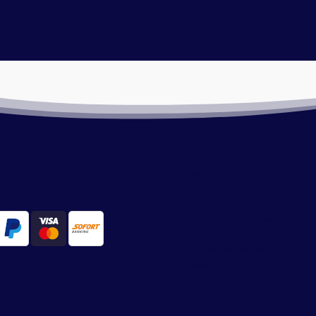
lmethoden
Onze service
ilig en snel via iDeal
Retourneren
Algemene voorwaarden
Bezorgen en afhalen
Betaalmethoden
Privacy