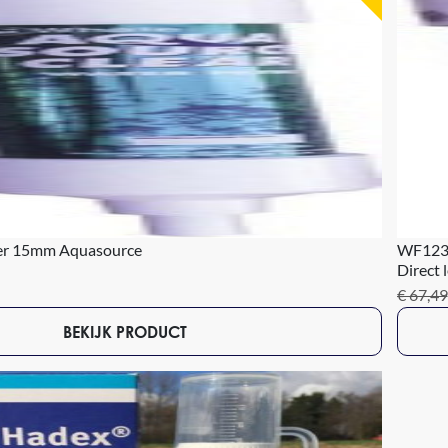
er 15mm Aquasource
WF1230
Direct 
€ 67,49
BEKIJK PRODUCT