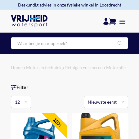
Deskundig advies in onze fysieke winkel in Loosdrecht
Zoeken
Home
Motor en techniek
Reinigen en smeren
Motorolie
Filter
10%