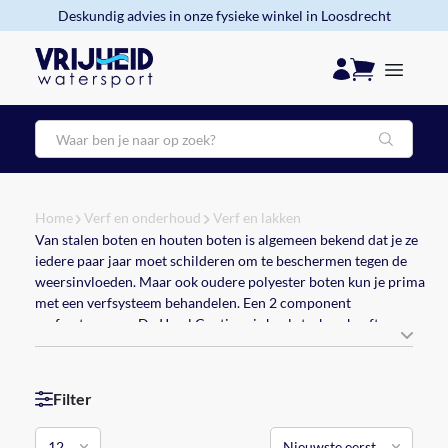
Deskundig advies in onze fysieke winkel in Loosdrecht
Zoeken
Home
Verf en onderhoud
Verf en lakken
Van stalen boten en houten boten is algemeen bekend dat je ze
iedere paar jaar moet schilderen om te beschermen tegen de
weersinvloeden. Maar ook oudere polyester boten kun je prima
met een verfsysteem behandelen. Een 2 component
verfsysteem van De IJssel Coatings is heel sterk en heeft een
uitstekend glansbehoud. Hiermee geef je de boot weer glans en
kun je hem van een nieuwe look voorzien.Laat u door ons
adviseren over de mogelijkheden.
Filter
Ook een 1 component verfsysteem van Epifanes is geschikt