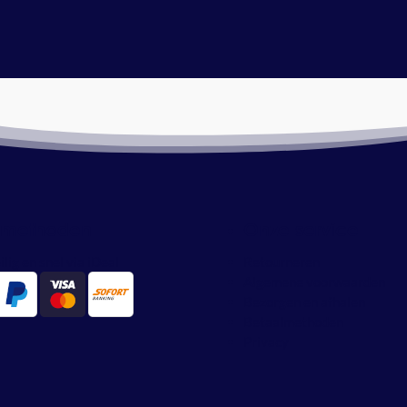
lmethoden
Onze service
ilig en snel via iDeal
Retourneren
Algemene voorwaarden
Bezorgen en afhalen
Betaalmethoden
Privacy