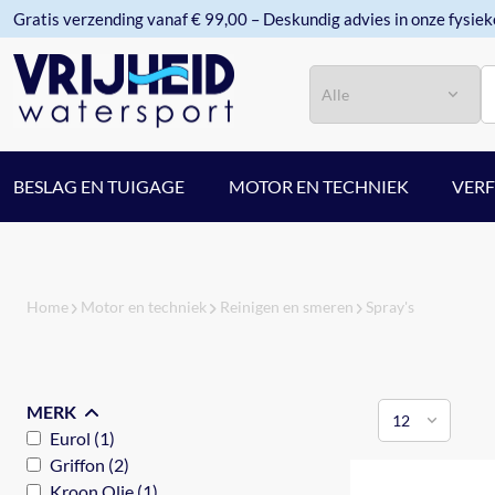
Gratis verzending vanaf € 99,00 – Deskundig advies in onze fysiek
Categorie
Zoeken
BESLAG EN TUIGAGE
MOTOR EN TECHNIEK
VER
Home
Motor en techniek
Reinigen en smeren
Spray's
MERK
Eurol (1)
Griffon (2)
Kroon Olie (1)