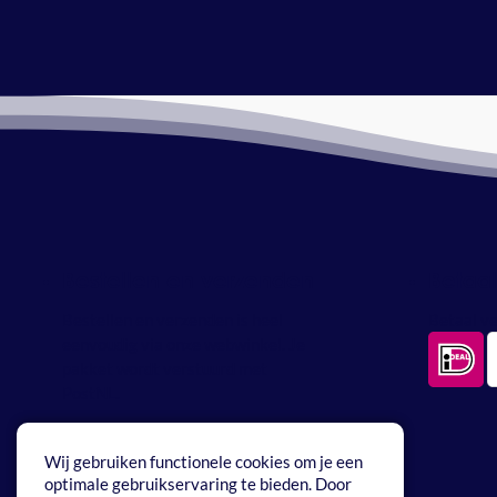
Bestellen en verzenden
Betaa
Bestellen en verzenden is heel
Betaal ve
eenvoudig via onze webwinkel. Je
pakket wordt verstuurd met
PostNL.
Wij gebruiken functionele cookies om je een
optimale gebruikservaring te bieden. Door