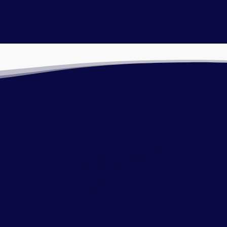
Vrijheid Watersport
Oud Loosdrechtsedijk 190
1231 NG Loosdrecht
035-5821086
WhatsApp:
06-11403619
Contact