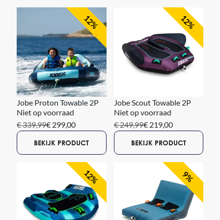
12%
12%
Jobe Proton Towable 2P
Jobe Scout Towable 2P
Niet op voorraad
Niet op voorraad
€ 339,99
€ 299,00
€ 249,99
€ 219,00
BEKIJK PRODUCT
BEKIJK PRODUCT
12%
9%