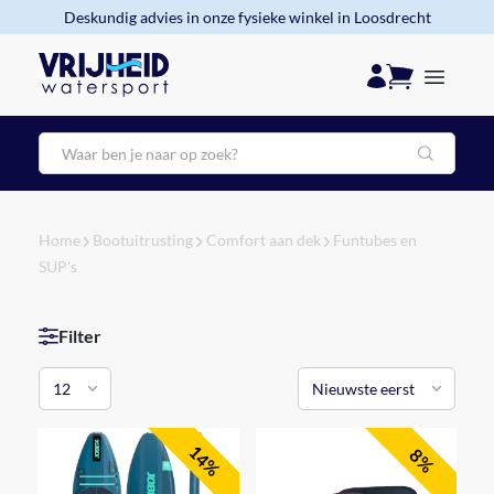
Deskundig advies in onze fysieke winkel in Loosdrecht
Zoeken
Home
Bootuitrusting
Comfort aan dek
Funtubes en
SUP's
Filter
14%
8%