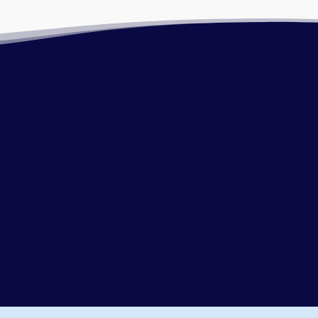
Vrijheid Watersport
Oud Loosdrechtsedijk 190
1231 NG Loosdrecht
035-5821086
WhatsApp:
06-11403619
Contact