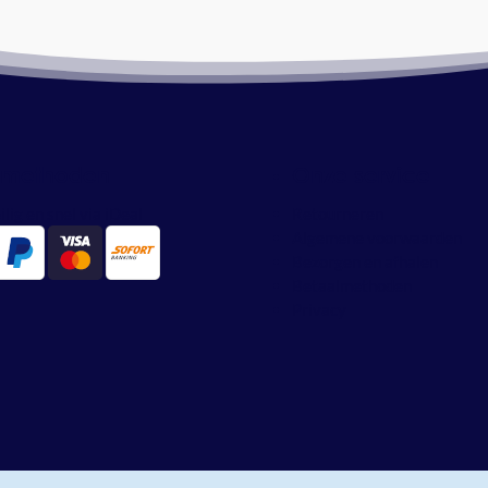
lmethoden
Onze service
ilig en snel via iDeal
Retourneren
Algemene voorwaarden
Bezorgen en afhalen
Betaalmethoden
Privacy