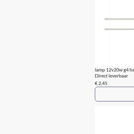
lamp 12v20w g4 h
Direct leverbaar
€ 2,45