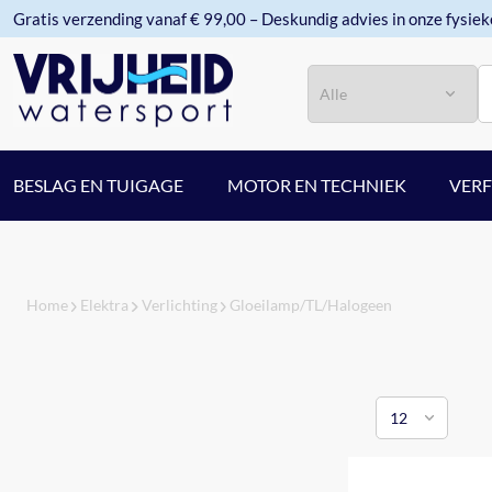
Gratis verzending vanaf € 99,00 – Deskundig advies in onze fysiek
Categorie
Zoeken
BESLAG EN TUIGAGE
MOTOR EN TECHNIEK
VER
Home
Elektra
Verlichting
Gloeilamp/TL/Halogeen