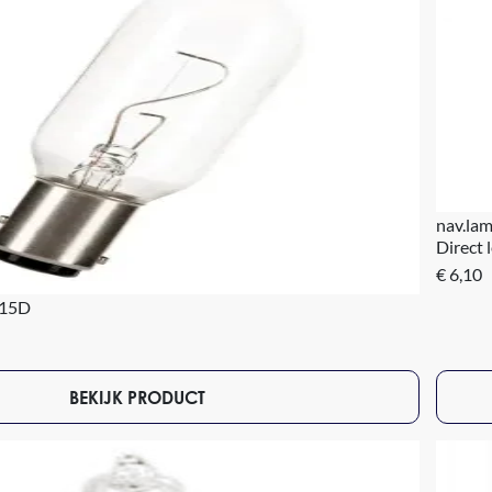
nav.la
Direct 
€ 6,10
y15D
BEKIJK PRODUCT