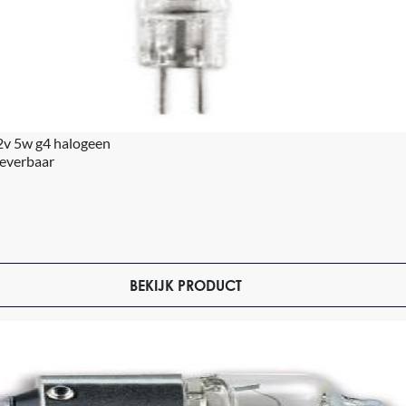
2v 5w g4 halogeen
leverbaar
BEKIJK PRODUCT