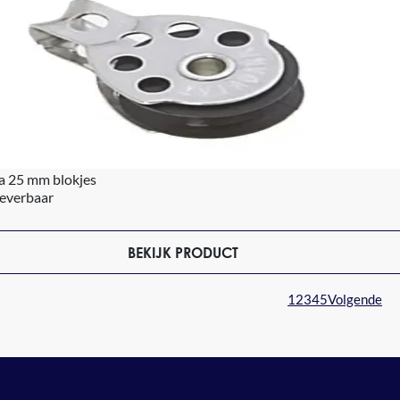
a 25 mm blokjes
leverbaar
BEKIJK PRODUCT
1
2
3
4
5
Volgende