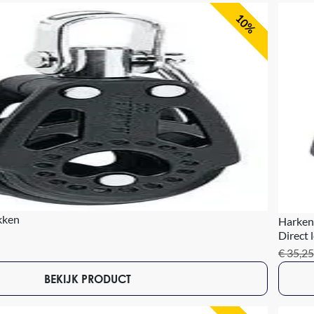
10%
kken
Harken
Direct 
€ 35,25
BEKIJK PRODUCT