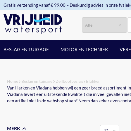
Gratis verzending vanaf € 99,00 – Deskundig advies in onze fysiek
Categorie
Zoeken
BESLAG EN TUIGAGE
MOTOR EN TECHNIEK
VER
Home
Beslag en tuigage
Zeilbootbeslag
Blokken
Van Harken en Viadana hebben wij een zeer breed assortiment in 
Viadana levert een uitstekende kwaliteit die in veel gevallen ni
een artikel niet in de webshop staan? Neem dan zeker even conta
MERK