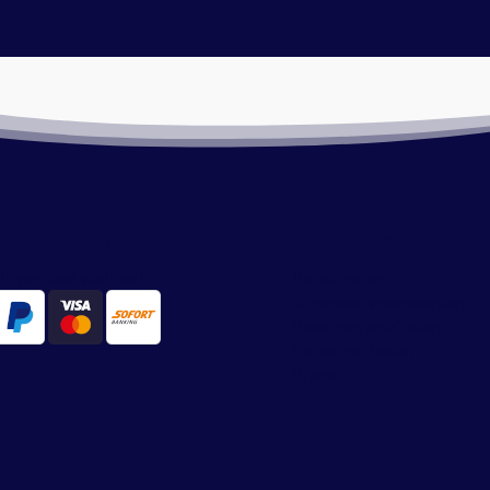
lmethoden
Onze service
ilig en snel via iDeal
Retourneren
Algemene voorwaarden
Bezorgen en afhalen
Betaalmethoden
Privacy