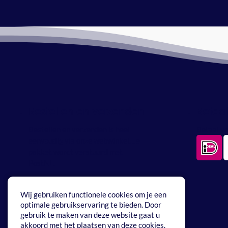
Bestellen en verzenden
Betaa
Bestellen en verzenden is heel
Betaal ve
eenvoudig via onze webwinkel. Je
pakket wordt verstuurd met
PostNL.
Wij gebruiken functionele cookies om je een
optimale gebruikservaring te bieden. Door
gebruik te maken van deze website gaat u
akkoord met het plaatsen van deze cookies.