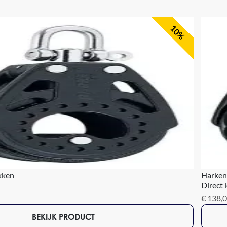
10%
kken
Harken
Direct 
€ 138,
BEKIJK PRODUCT