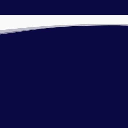
Vrijheid Watersport
Oud Loosdrechtsedijk 190
1231 NG Loosdrecht
035-5821086
WhatsApp:
06-11403619
Contact