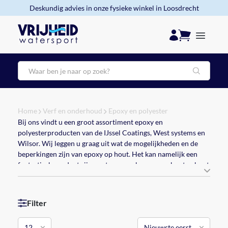
Deskundig advies in onze fysieke winkel in Loosdrecht
Zoeken
Home
Verf en onderhoud
Epoxy en polyester
Bij ons vindt u een groot assortiment epoxy en
polyesterproducten van de IJssel Coatings, West systems en
Wilsor. Wij leggen u graag uit wat de mogelijkheden en de
beperkingen zijn van epoxy op hout. Het kan namelijk een
fantastisch product zijn om te verwerken op een houten boot
maar je kunt epoxy niet in combinatie met elke houtsoort
gebruiken, en ook toepassingen op een bestaande boot hebben
niet altijd de voorkeur. Wij vertellen u graag wat wel de
Filter
mogelijkheden zijn.