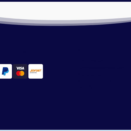
lmethoden
Onze service
ilig en snel via iDeal
Retourneren
Algemene voorwaarden
Bezorgen en afhalen
Betaalmethoden
Privacy