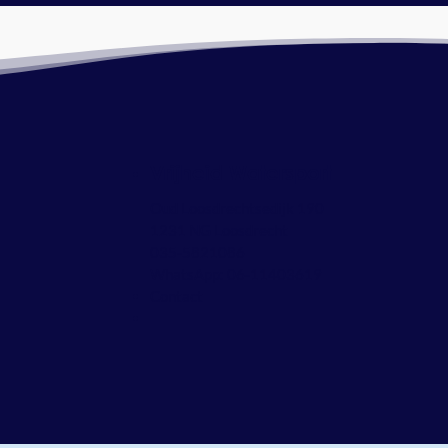
Vrijheid Watersport
Oud Loosdrechtsedijk 190
1231 NG Loosdrecht
035-5821086
WhatsApp:
06-11403619
Contact