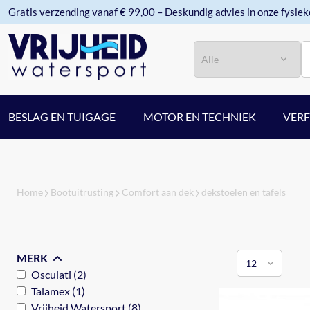
Gratis verzending vanaf € 99,00 – Deskundig advies in onze fysiek
Categorie
Zoeken
BESLAG EN TUIGAGE
MOTOR EN TECHNIEK
VER
Home
Bootuitrusting
Comfort aan dek
dekstoelen en tafels
MERK
Osculati (2)
Talamex (1)
Vrijheid Watersport (8)