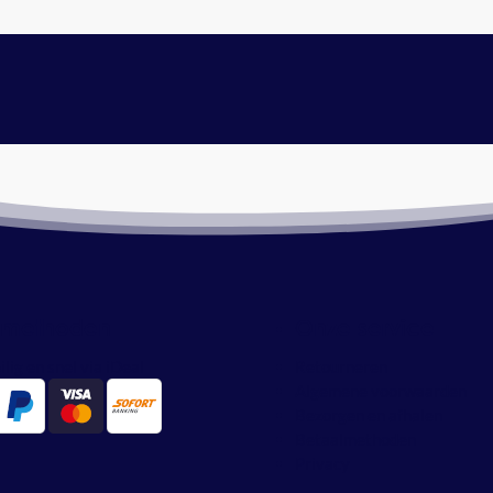
lmethoden
Onze service
ilig en snel via iDeal
Retourneren
Algemene voorwaarden
Bezorgen en afhalen
Betaalmethoden
Privacy