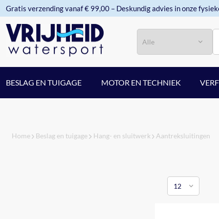
Gratis verzending vanaf € 99,00 – Deskundig advies in onze fysiek
Categorie
Zoeken
BESLAG EN TUIGAGE
MOTOR EN TECHNIEK
VER
Home
Beslag en tuigage
Hang- en sluitwerk
Aantreksluitingen