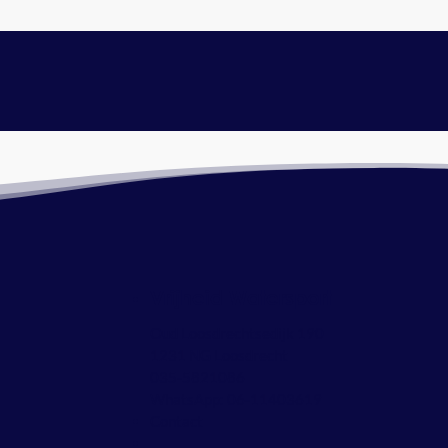
Vrijheid Watersport
Oud Loosdrechtsedijk 190
1231 NG Loosdrecht
035-5821086
WhatsApp:
06-11403619
Contact