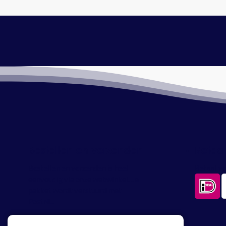
Bestellen en verzenden
Betaa
Bestellen en verzenden is heel
Betaal ve
eenvoudig via onze webwinkel. Je
pakket wordt verstuurd met
PostNL.