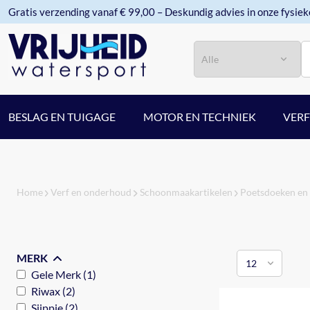
Gratis verzending vanaf € 99,00 – Deskundig advies in onze fysiek
Categorie
Zoeken
BESLAG EN TUIGAGE
MOTOR EN TECHNIEK
VER
Home
Verf en onderhoud
Schoonmaakartikelen
Poetsdoeken en
MERK
Gele Merk (1)
Riwax (2)
Sjippie (2)