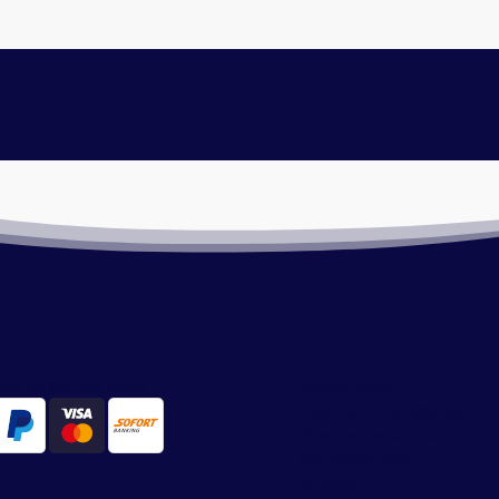
lmethoden
Onze service
ilig en snel via iDeal
Retourneren
Algemene voorwaarden
Bezorgen en afhalen
Betaalmethoden
Privacy