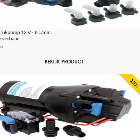
rukpomp 12 V - 8 L/min.
leverbaar
85
BEKIJK PRODUCT
15%