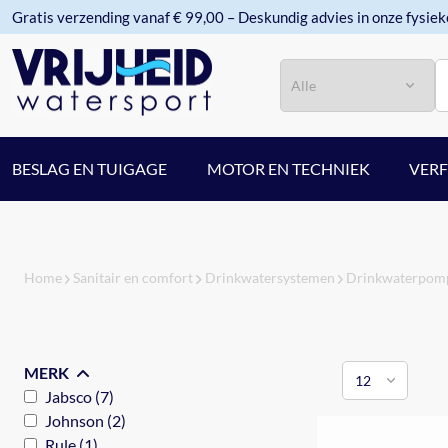
Gratis verzending vanaf € 99,00 – Deskundig advies in onze fysiek
Categorie
Zoeken
BESLAG EN TUIGAGE
MOTOR EN TECHNIEK
VER
Home
Sanitair en comfort
Drinkwatersystemen
Drinkwaterpom
MERK
Jabsco (7)
Johnson (2)
Rule (1)