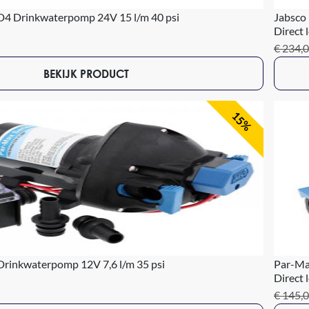
4 Drinkwaterpomp 24V 15 l/m 40 psi
Jabsco
Direct 
€ 234,
BEKIJK PRODUCT
15%
Drinkwaterpomp 12V 7,6 l/m 35 psi
Par-Ma
Direct 
€ 145,