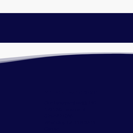
Vrijheid Watersport
Oud Loosdrechtsedijk 190
1231 NG Loosdrecht
035-5821086
WhatsApp:
06-11403619
Contact