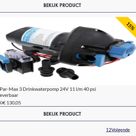
BEKIJK PRODUCT
15%
 Par-Max 3 Drinkwaterpomp 24V 11 l/m 40 psi
leverbaar
00
€ 130,05
BEKIJK PRODUCT
1
2
Volgende