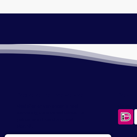
Bestellen en verzenden
Betaa
Bestellen en verzenden is heel
Betaal ve
eenvoudig via onze webwinkel. Je
pakket wordt verstuurd met
PostNL.