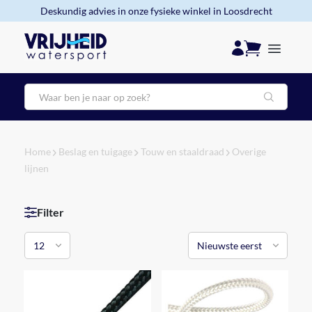
Deskundig advies in onze fysieke winkel in Loosdrecht
Zoeken
Home
Beslag en tuigage
Touw en staaldraad
Overige
lijnen
Filter