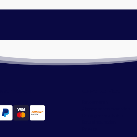
lmethoden
Onze service
ilig en snel via iDeal
Retourneren
Algemene voorwaarden
Bezorgen en afhalen
Betaalmethoden
Privacy