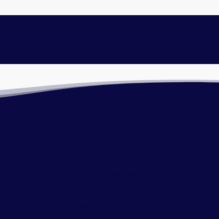
Vrijheid Watersport
Oud Loosdrechtsedijk 190
1231 NG Loosdrecht
035-5821086
WhatsApp:
06-11403619
Contact