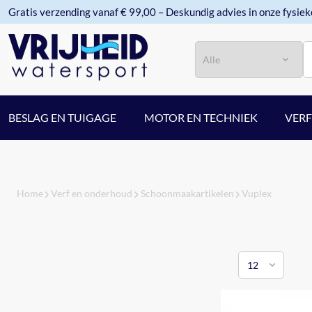
Gratis verzending vanaf € 99,00 – Deskundig advies in onze fysiek
Categorie
Zoeken
BESLAG EN TUIGAGE
MOTOR EN TECHNIEK
VER
Home
Verf en onderhoud
Schoonmaakartikelen
Vuplex