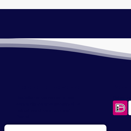
Bestellen en verzenden
Betaa
Bestellen en verzenden is heel
Betaal ve
eenvoudig via onze webwinkel. Je
pakket wordt verstuurd met
PostNL.