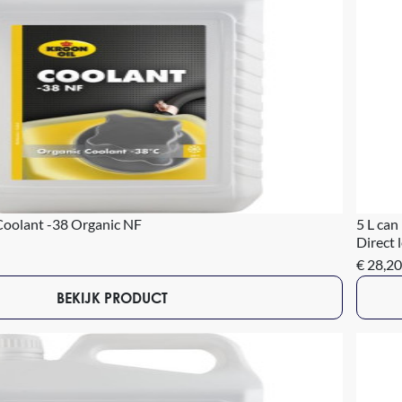
Coolant -38 Organic NF
5 L can
Direct 
€ 28,20
BEKIJK PRODUCT