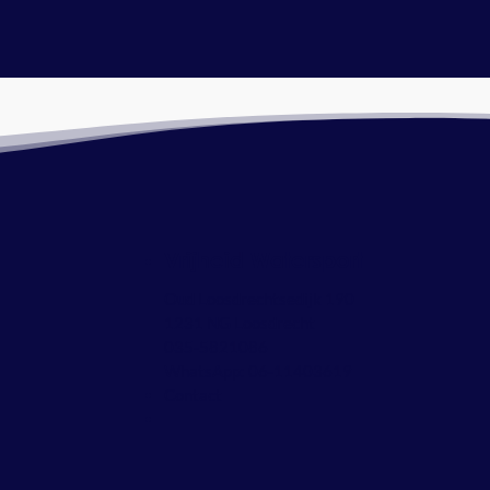
Vrijheid Watersport
Oud Loosdrechtsedijk 190
1231 NG Loosdrecht
035-5821086
WhatsApp:
06-11403619
Contact