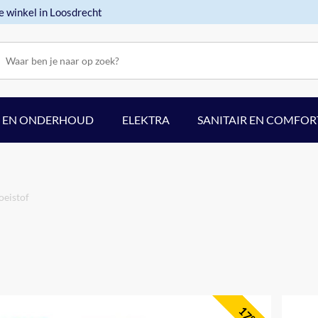
e winkel in Loosdrecht
F EN ONDERHOUD
ELEKTRA
SANITAIR EN COMFOR
oeistof
17%