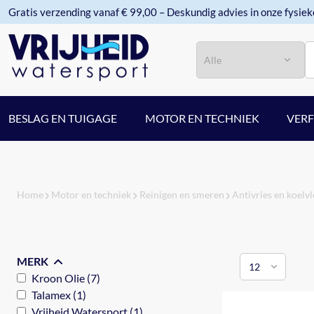
Gratis verzending vanaf € 99,00 – Deskundig advies in onze fysiek
Categorie
Zoeken
BESLAG EN TUIGAGE
MOTOR EN TECHNIEK
VER
Home
Motor en techniek
Reinigen en smeren
Antivries en koelvl
MERK
Kroon Olie (7)
Talamex (1)
Vrijheid Watersport (1)