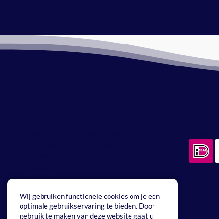
Bestellen en verzenden
Betaa
Bestellen en verzenden is heel
Betaal ve
eenvoudig via onze webwinkel. Je
pakket wordt verstuurd met
PostNL.
Wij gebruiken functionele cookies om je een
optimale gebruikservaring te bieden. Door
gebruik te maken van deze website gaat u