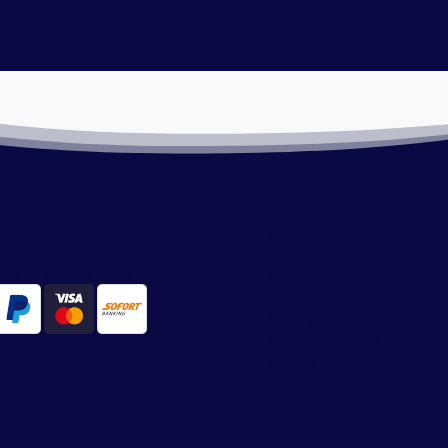
lmethoden
Onze service
ilig en snel via iDeal
Retourneren
Algemene voorwaarden
Bezorgen en afhalen
Betaalmethoden
Privacy