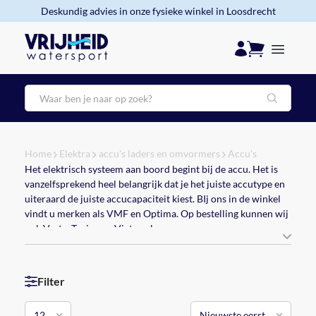
Deskundig advies in onze fysieke winkel in Loosdrecht
Zoeken
Home
Elektra
accu's laders en omvormers
Accu's
Het elektrisch systeem aan boord begint bij de accu. Het is
vanzelfsprekend heel belangrijk dat je het juiste accutype en
uiteraard de juiste accucapaciteit kiest. BIj ons in de winkel
vindt u merken als VMF en Optima. Op bestelling kunnen wij
ook Varta, Trojan en Victron leveren.
In principe zijn alle accu's in ons assortiment onderhoudsvrij, u
hoeft ze dus nooit bij te vullen met gedemineraliseerd water.
Filter
VMF Sportline onderhoudsvrije accu's: