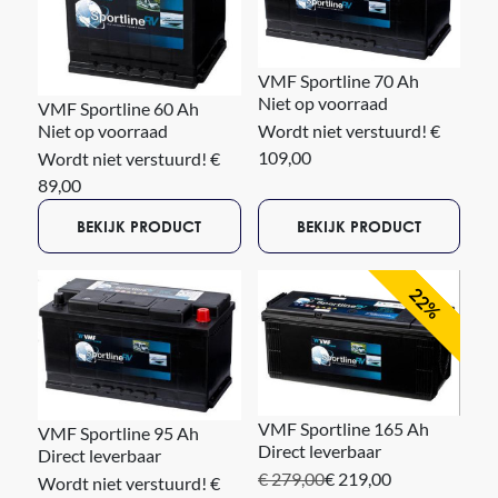
lekken. Dit heeft als voordeel dat je de accu ook gekanteld kunt
plaatsen en dat de kans op lekkage er simpelweg niet meer
is. AGM accu's hebben (mits deze goed worden gebruikt) een
VMF Sportline 70 Ah
langere levensduur dan een conventionele accu.
Niet op voorraad
VMF Sportline 60 Ah
AGM accu's kun je dieper ontladen dan gewone "natte" accu's.
Wordt niet verstuurd! €
Niet op voorraad
Let wel op dat te ver ontladen ook voor dit type accu funest is.
109,00
Wordt niet verstuurd! €
Twijfelt u over de juiste keuze? Wij helpen u graag op weg met
89,00
een passend advies.
BEKIJK PRODUCT
BEKIJK PRODUCT
22%
VMF Sportline 165 Ah
VMF Sportline 95 Ah
Direct leverbaar
Direct leverbaar
€ 279,00
€ 219,00
Wordt niet verstuurd! €