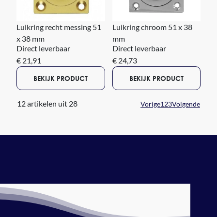
Luikring recht messing 51
Luikring chroom 51 x 38
x 38 mm
mm
Direct leverbaar
Direct leverbaar
€ 21,91
€ 24,73
BEKIJK PRODUCT
BEKIJK PRODUCT
12 artikelen uit 28
Vorige
1
2
3
Volgende