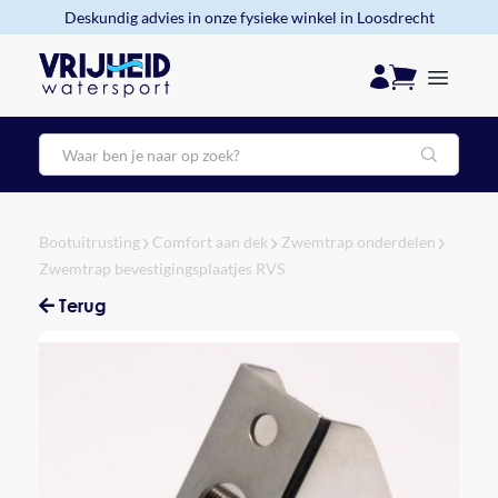
Deskundig advies in onze fysieke winkel in Loosdrecht
Zoeken
Bootuitrusting
Comfort aan dek
Zwemtrap onderdelen
Zwemtrap bevestigingsplaatjes RVS
Terug