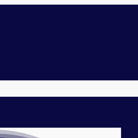
informatie?
Meer
Vragen over dit product? Stuur ons een berichtje via whatsapp
of bel naar
035 - 5821086
. We helpen u graag!
Naast onze webshop, kunt u ook op bezoek in onze winkel. U
vindt ons hier:
Oud Loosdrechtsedijk 190
1231 NG Loosdrecht