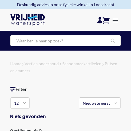
Deskundig advies in onze fysieke winkel in Loosdrecht
Zoeken
Home
Verf en onderhoud
Schoonmaakartikelen
Putsen
en emmers
Filter
Niets gevonden
0 artikelen uit 0