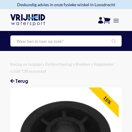
Deskundig advies in onze fysieke winkel in Loosdrecht
Zoeken
Beslag en tuigage
Zeilbootbeslag
Blokken
Valgeleider
schijf T38 kunststof
Terug
15%