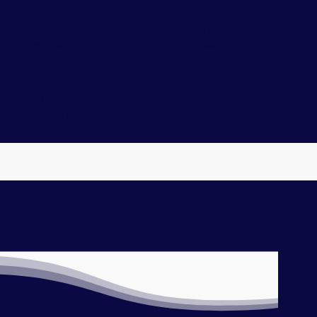
Meer
Vragen over dit product? Stuur ons een berichtje via whatsapp
of bel naar
035 - 5821086
. We helpen u graag!
Naast onze webshop, kunt u ook op bezoek in onze winkel. U
vindt ons hier:
Oud Loosdrechtsedijk 190
1231 NG Loosdrecht