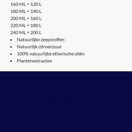
160 ML = 120 L
180 ML = 140 L
200 ML = 160 L
220 ML = 180 L
240 ML = 200 L
Natuurlijke zeepstoffen
Natuurlijk citroenzuur
100% natuurlijke etherische oliën
Plantenextracten
informatie?
Meer
Vragen over dit product? Stuur ons een berichtje via whatsapp
of bel naar
035 - 5821086
. We helpen u graag!
Naast onze webshop, kunt u ook op bezoek in onze winkel. U
vindt ons hier:
Oud Loosdrechtsedijk 190
1231 NG Loosdrecht