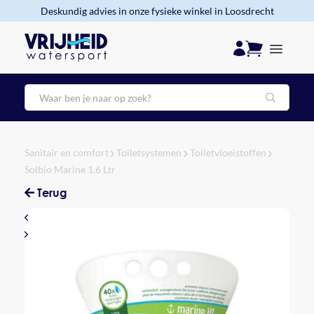
Deskundig advies in onze fysieke winkel in Loosdrecht
Zoeken
Sanitair en comfort
Toiletsystemen
Toiletvloeistoffen
Solbio Marine 1.6 Ltr
Terug