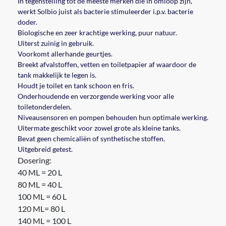
In tegenstelling tot de meeste merken die in omloop zijn,
werkt Solbio juist als bacterie stimuleerder i.p.v. bacterie
doder.
Biologische en zeer krachtige werking, puur natuur.
Uiterst zuinig in gebruik.
Voorkomt allerhande geurtjes.
Breekt afvalstoffen, vetten en toiletpapier af waardoor de
tank makkelijk te legen is.
Houdt je toilet en tank schoon en fris.
Onderhoudende en verzorgende werking voor alle
toiletonderdelen.
Niveausensoren en pompen behouden hun optimale werking.
Uitermate geschikt voor zowel grote als kleine tanks.
Bevat geen chemicaliën of synthetische stoffen.
Uitgebreid getest.
Dosering:
40 ML = 20 L
80 ML = 40 L
100 ML = 60 L
120 ML= 80 L
140 ML = 100 L