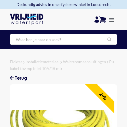
Deskundig advies in onze fysieke winkel in Loosdrecht
Zoeken
Elektra
Installatiemateriaal
Walstroomaansluitingen
Pu
kabel tbv mp inlet 10A/15 mtr
Terug
29%