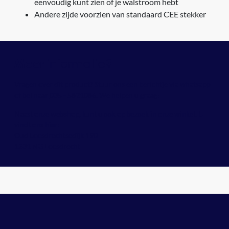
eenvoudig kunt zien of je walstroom hebt
Andere zijde voorzien van standaard CEE stekker
informatie?
Meer
Vragen over dit product? Stuur ons een berichtje via whatsapp
of bel naar
035 - 5821086
. We helpen u graag!
Naast onze webshop, kunt u ook op bezoek in onze winkel. U
vindt ons hier:
Oud Loosdrechtsedijk 190
1231 NG Loosdrecht