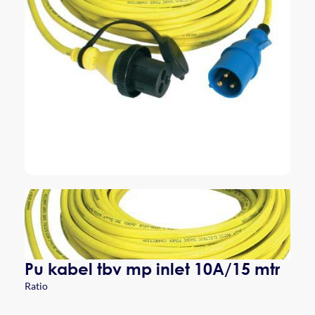
Pu kabel tbv mp inlet 10A/15 mtr
Ratio