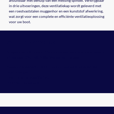
afsluitbaar met behulp van een messing spindel. Verkrijgbaar
in drie uitvoeringen, deze ventilatiekap wordt geleverd met
een roestvaststalen muggenhor en een kunststof afwerkring,
wat zorgt voor een complete en efficiënte ventilatieoplossing
voor uw boot.
informatie?
Meer
Vragen over dit product? Stuur ons een berichtje via whatsapp
of bel naar
035 - 5821086
. We helpen u graag!
Naast onze webshop, kunt u ook op bezoek in onze winkel. U
vindt ons hier:
Oud Loosdrechtsedijk 190
1231 NG Loosdrecht