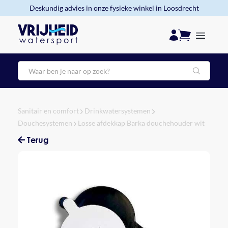
Deskundig advies in onze fysieke winkel in Loosdrecht
Zoeken
Sanitair en comfort
Drinkwatersystemen
Douchesystemen
Losse afdekkap Barka douchehouder wit
Terug