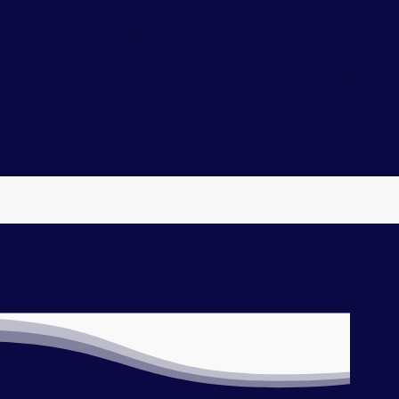
Vragen over dit product? Stuur ons een berichtje via whatsapp
of bel naar
035 - 5821086
. We helpen u graag!
Naast onze webshop, kunt u ook op bezoek in onze winkel. U
vindt ons hier:
Oud Loosdrechtsedijk 190
1231 NG Loosdrecht