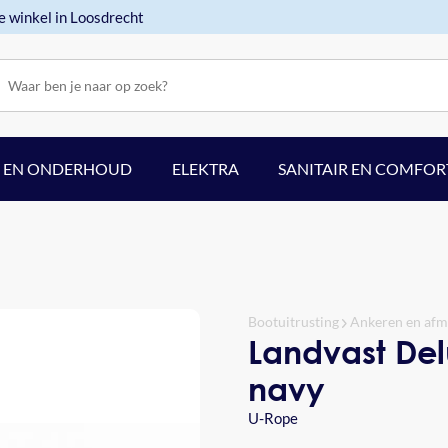
e winkel in Loosdrecht
F EN ONDERHOUD
ELEKTRA
SANITAIR EN COMFOR
Bootuitrusting
Ankeren en af
Landvast De
navy
U-Rope