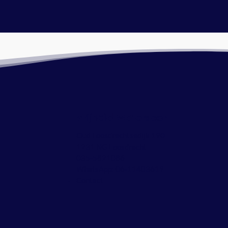
Vrijheid Watersport
Oud Loosdrechtsedijk 190
1231 NG Loosdrecht
035-5821086
WhatsApp:
06-11403619
Contact