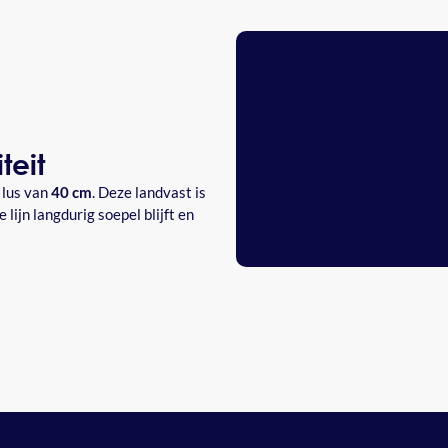
informa
Meer
Vragen over dit product? St
5821086
. We helpen u gra
teit
Naast onze webshop, kunt u 
 lus van
40 cm
. Deze landvast is
Oud Loosdrechtsedijk 190
 lijn langdurig soepel blijft en
1231 NG Loosdrecht