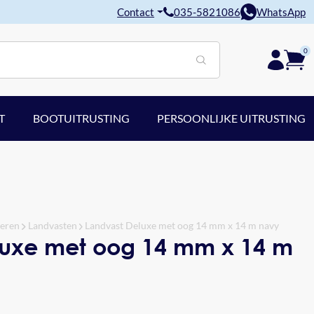
Contact
035-5821086
WhatsApp
0
T
BOOTUITRUSTING
PERSOONLIJKE UITRUSTING
meren
Landvasten
Landvast Deluxe met oog 14 mm x 14 m navy
luxe met oog 14 mm x 14 m