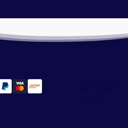
lmethoden
Onze service
ilig en snel via iDeal
Retourneren
Algemene voorwaarden
Bezorgen en afhalen
Betaalmethoden
Privacy