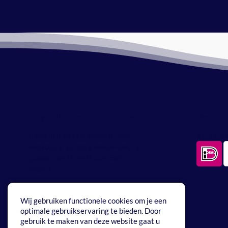
Bestellen en verzenden
Betaa
Bestellen en verzenden is heel
Betaal ve
eenvoudig via onze webwinkel. Je
pakket wordt verstuurd met
PostNL.
Wij gebruiken functionele cookies om je een
optimale gebruikservaring te bieden. Door
gebruik te maken van deze website gaat u