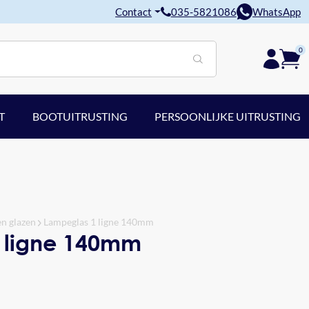
Contact
035-5821086
WhatsApp
0
T
BOOTUITRUSTING
PERSOONLIJKE UITRUSTING
en glazen
Lampeglas 1 ligne 140mm
 ligne 140mm