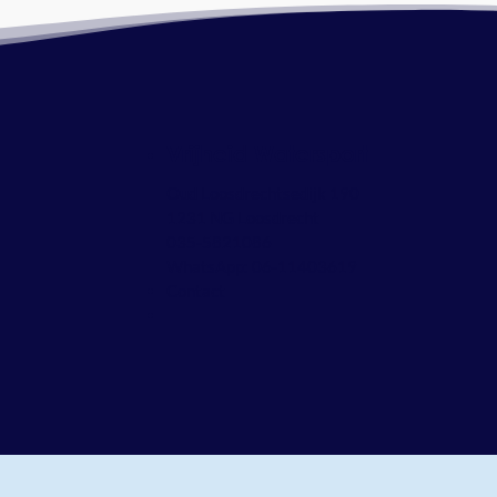
Vrijheid Watersport
Oud Loosdrechtsedijk 190
1231 NG Loosdrecht
035-5821086
WhatsApp:
06-11403619
Contact