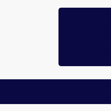
informa
Meer
Vragen over dit product? St
5821086
. We helpen u gra
Naast onze webshop, kunt u 
Oud Loosdrechtsedijk 190
1231 NG Loosdrecht