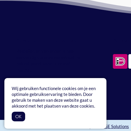
Bestellen en verzenden
Betaa
Bestellen en verzenden is heel
Betaal ve
eenvoudig via onze webwinkel. Je
pakket wordt verstuurd met
PostNL.
Wij gebruiken functionele cookies om je een
optimale gebruikservaring te bieden. Door
gebruik te maken van deze website gaat u
akkoord met het plaatsen van deze cookies.
OK
Webshop: BEWISE Solutions
Copyright 2026 Vrijheid Watersport