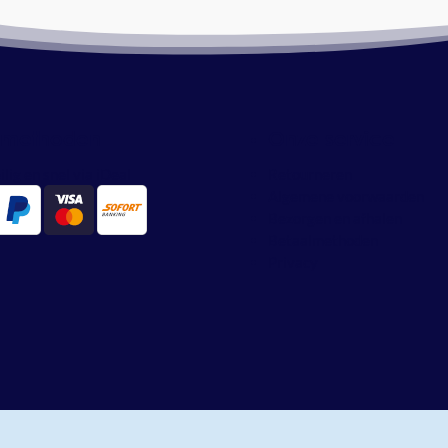
lmethoden
Onze service
ilig en snel via iDeal
Retourneren
Algemene voorwaarden
Bezorgen en afhalen
Betaalmethoden
Privacy