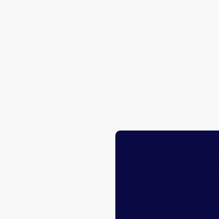
informa
Meer
Vragen over dit product? St
5821086
. We helpen u gra
Naast onze webshop, kunt u 
Oud Loosdrechtsedijk 190