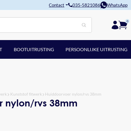
Contact
035-5821086
WhatsApp
0
T
BOOTUITRUSTING
PERSOONLIJKE UITRUSTING
werk
Kunststof fitwerk
Huiddoorvoer nylon/rvs 38mm
r nylon/rvs 38mm