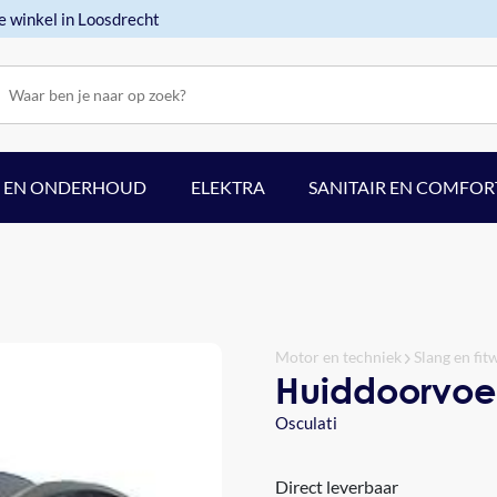
e winkel in Loosdrecht
F EN ONDERHOUD
ELEKTRA
SANITAIR EN COMFOR
Motor en techniek
Slang en fit
Huiddoorvoe
Osculati
Direct leverbaar