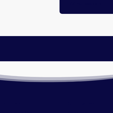
1231 NG Loosdrecht
lmethoden
Onze service
ilig en snel via iDeal
Retourneren