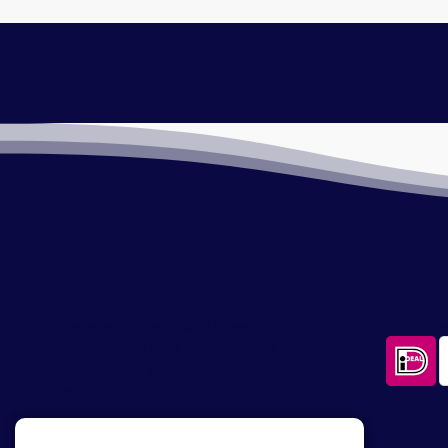
Bestellen en verzenden
Betaa
Bestellen en verzenden is heel
Betaal ve
eenvoudig via onze webwinkel. Je
pakket wordt verstuurd met
PostNL.