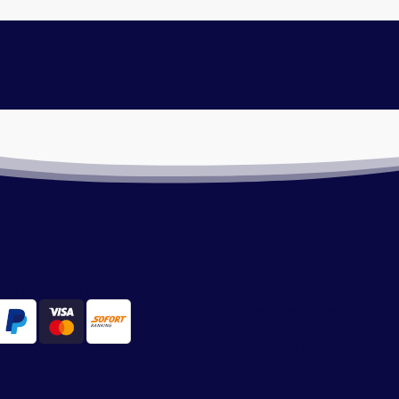
lmethoden
Onze service
ilig en snel via iDeal
Retourneren
Algemene voorwaarden
Bezorgen en afhalen
Betaalmethoden
Privacy