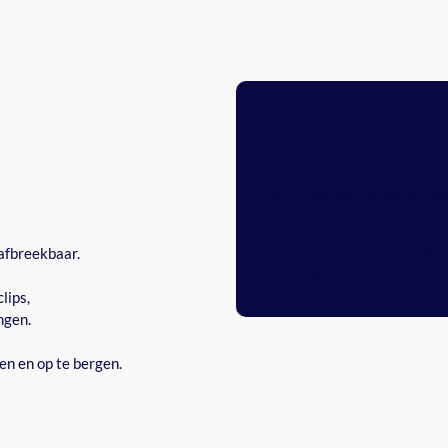
informa
Meer
Vragen over dit product? St
5821086
. We helpen u gra
Naast onze webshop, kunt u 
 afbreekbaar.
Oud Loosdrechtsedijk 190
1231 NG Loosdrecht
lips,
ngen.
en en op te bergen.