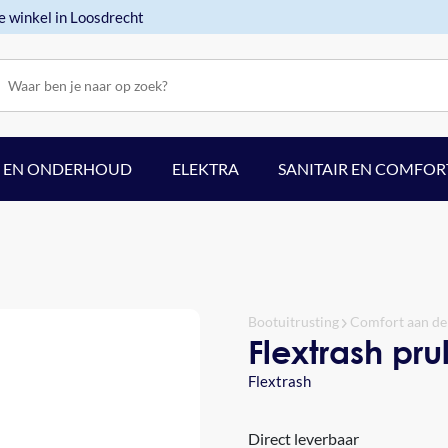
e winkel in Loosdrecht
F EN ONDERHOUD
ELEKTRA
SANITAIR EN COMFOR
Bootuitrusting
Comfort aan de
Flextrash pru
Flextrash
Direct leverbaar