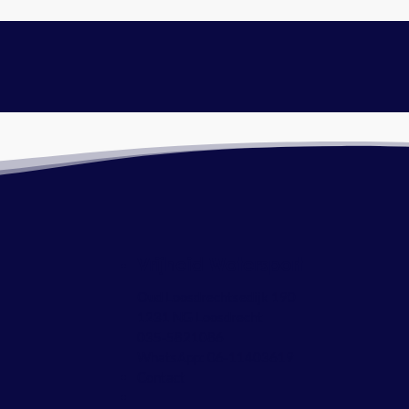
Vrijheid Watersport
Oud Loosdrechtsedijk 190
1231 NG Loosdrecht
035-5821086
WhatsApp:
06-11403619
Contact