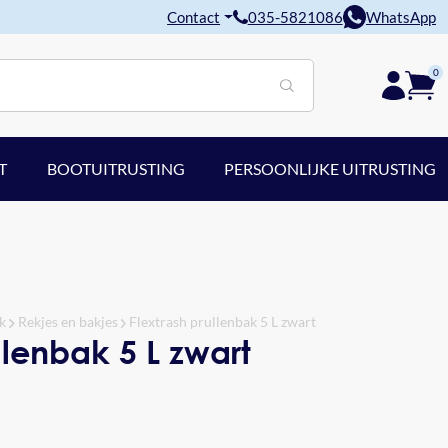
Contact
035-5821086
WhatsApp
0
T
BOOTUITRUSTING
PERSOONLIJKE UITRUSTING
k
Rekjes en bakjes
Flextrash prullenbak 5 L zwart
llenbak 5 L zwart