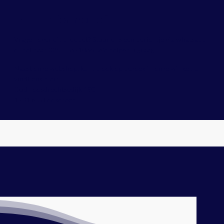
informatie?
Meer
Vragen over dit product? Stuur ons een berichtje via whatsapp
of bel naar
035 - 5821086
. We helpen u graag!
Naast onze webshop, kunt u ook op bezoek in onze winkel. U
vindt ons hier:
Oud Loosdrechtsedijk 190
1231 NG Loosdrecht