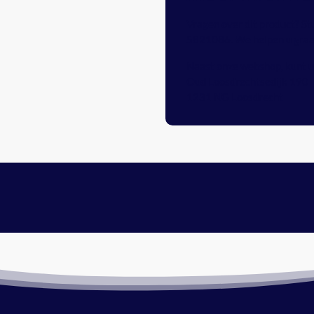
Vragen over dit product? St
5821086
. We helpen u gra
Naast onze webshop, kunt u 
Oud Loosdrechtsedijk 190
1231 NG Loosdrecht