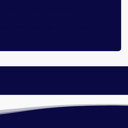
uur ons een berichtje via whatsapp of bel naar
035 -
ag!
ook op bezoek in onze winkel. U vindt ons hier: