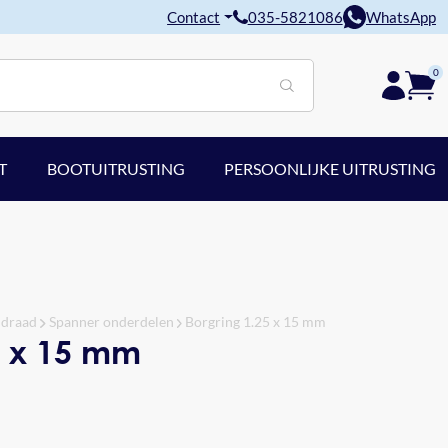
Contact
035-5821086
WhatsApp
0
T
BOOTUITRUSTING
PERSOONLIJKE UITRUSTING
ldraad
Spanner onderdelen
Borgring 1.25 x 15 mm
5 x 15 mm