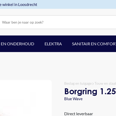
e winkel in Loosdrecht
F EN ONDERHOUD
ELEKTRA
SANITAIR EN COMFOR
Beslag en tuigage
Touw en staa
Borgring 1.2
Blue Wave
Direct leverbaar