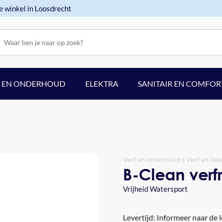
e winkel in Loosdrecht
F EN ONDERHOUD
ELEKTRA
SANITAIR EN COMFOR
Verf en onderhoud
Verf en lak
B-Clean verfr
Vrijheid Watersport
Levertijd: Informeer naar de l