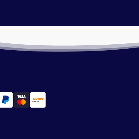
lmethoden
Onze service
ilig en snel via iDeal
Retourneren
Algemene voorwaarden
Bezorgen en afhalen
Betaalmethoden
Privacy