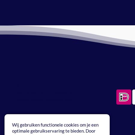
Bestellen en verzenden
Betaa
Bestellen en verzenden is heel
Betaal ve
eenvoudig via onze webwinkel. Je
pakket wordt verstuurd met
PostNL.
Wij gebruiken functionele cookies om je een
optimale gebruikservaring te bieden. Door