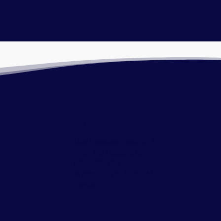
Vrijheid Watersport
Oud Loosdrechtsedijk 190
1231 NG Loosdrecht
035-5821086
WhatsApp:
06-11403619
Contact