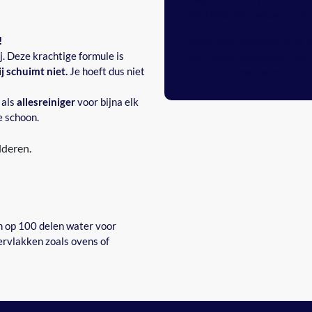
5821086
. We helpen u gra
!
Naast onze webshop, kunt u 
. Deze krachtige formule is
Oud Loosdrechtsedijk 190
j schuimt niet.
Je hoeft dus niet
1231 NG Loosdrecht
 als
allesreiniger
voor bijna elk
e schoon.
lderen.
n op 100 delen water voor
ervlakken zoals ovens of