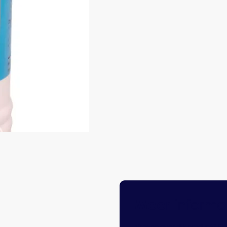
informa
Meer
Vragen over dit product? St