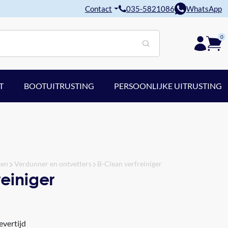
Contact
035-5821086
WhatsApp
0
T
BOOTUITRUSTING
PERSOONLIJKE UITRUSTING
ken
Verdunner en ontvetters
B-Clean verfreiniger
einiger
evertijd