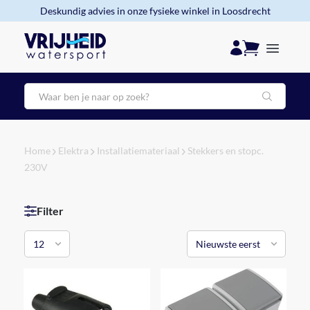
Deskundig advies in onze fysieke winkel in Loosdrecht
Zoeken
Home
Elektra
Installatiemateriaal
Stekkers en stopc.
230V
Filter